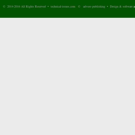
© 2014-2016 All Rights Reserved • technical-issues.com © advseo publishing • Design & software
a