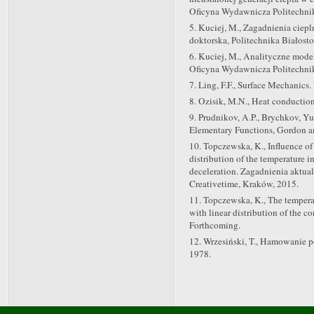
Oficyna Wydawnicza Politechniki
5. Kuciej, M., Zagadnienia ciep
doktorska, Politechnika Białosto
6. Kuciej, M., Analityczne mode
Oficyna Wydawnicza Politechniki
7. Ling, F.F., Surface Mechanics
8. Ozisik, M.N., Heat conductio
9. Prudnikov, A.P., Brychkov, Yu.
Elementary Functions, Gordon a
10. Topczewska, K., Influence of 
distribution of the temperature i
deceleration. Zagadnienia aktu
Creativetime, Kraków, 2015.
11. Topczewska, K., The temperat
with linear distribution of the c
Forthcoming.
12. Wrzesiński, T., Hamowani
1978.