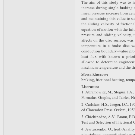
The aim of this study was to in
increase during single braking 
linear pressure increase from zer
and maintaining this value to st
the sliding velocity of friction
equation of motion with the init
pressure and sliding velocity, 
affects on the disc surface, was
temperature in a brake disc w
conduction boundary–value prob
heat flux with known a priori
allowed to determine engineeri
maximum temperature and the tim
Słowa kluczowe
braking, frictional heating, temp
Literatura
1. Abramowitz, M., Stegun, I.A.
Formulas, Graphs, and Tables, N
2. Carlslaw, H.S., Jaeger, J.C., 
ed.Clarendon Press, Oxford, 195
3. Chichinadze, A.V., Braun, E.D.
Test and Selection of Frictional
4. Jewtuszenko, O., (red) Anali
nieustalonej generacji ciepła 