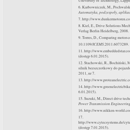
University of Technology, Lappe
6. Karbowniczek, M., Pochwalski
Automatyka, podzespoły, aplika
7. http://www.dunkermotoren.co
8. Kiel, E., Drive Solutions Mech
Verlag Berlin Heidelberg, 2008.
9. Torres, D., Comparing motor-c
10.1109/
ICEMS
.2011.6073289.
11. http://www.embeddedstar.co
(dostęp 6.01.2015).
12. Stachowski, R., Bochiński, M.
silnik bezszczotkowy do pojazd
2011, nr 7.
13. http://www.proteanelectric.
14. http://www.greenelectricbik
6.01.2015).
15. Suzuki, M., Direct drive tec
Power Transmission Engineerin
16. http://www.nikken-world.co
17.
http://www.cytecsystems.de/cyt
(dostęp 7.01.2015).