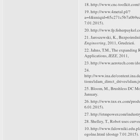
18. http://www.cnc-toolkit.com/
19. http://www.4metal.pl/?
a=4&uniqid=65c271c5b7a0b9ec
7.01.2015).
20. http://www.fp.fisherpaykel.c
21. Jaroszewski, K., Bezpośredn
Engineering
, 2011, Grudzień.
22. Jahns, T.M., The expanding 
Applications,
IEEE
, 2011,
23. http://www.aerotech.com (do
24.
http://www.ina.de/content.ina.
tions/idam_direct_drives/idam.js
25. Bloom, M., Brushless DC Mo
January.
26. http://www.tnx-rx.com/prod
6.01.2015).
27. http://etmpower.com/industr
28. Shelley, T., Robot uses curve
10. http://www.falowniki.edu.p
ogolne.html (dostęp 7.01.2015).