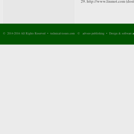
29. http://www.linmot.com (dost
© 2014-2016 All Rights Reserved • technical-issues.com © advseo publishing • Design & software
a