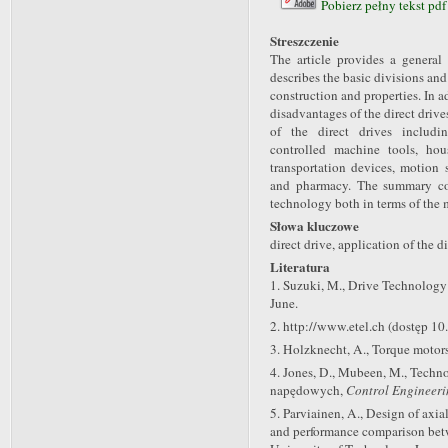
Pobierz pełny tekst pdf
Streszczenie
The article provides a general 
describes the basic divisions and 
construction and properties. In a
disadvantages of the direct driv
of the direct drives includi
controlled machine tools, hou
transportation devices, motion 
and pharmacy. The summary con
technology both in terms of the 
Słowa kluczowe
direct drive, application of the d
Literatura
1. Suzuki, M., Drive Technology
June.
2. http://www.etel.ch (dostęp 10
3. Holzknecht, A., Torque motors
4. Jones, D., Mubeen, M., Techn
napędowych,
Control Engineeri
5. Parviainen, A., Design of ax
and performance comparison betw