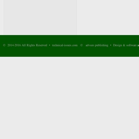
© 2014-2016 All Rights Reserved • technical-issues.com © advseo publishing • Design & software
a