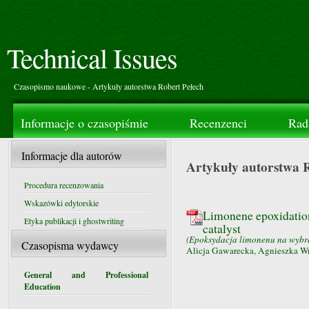
Technical Issues
Czasopismo naukowe - Artykuły autorstwa Robert Pełech
Informacje o czasopiśmie
Recenzenci
Rad
Informacje dla autorów
Artykuły autorstwa 
Procedura recenzowania
Wskazówki edytorskie
Limonene epoxidation 
Etyka publikacji i ghostwriting
catalyst
(
Epoksydacja limonenu na wybra
Czasopisma wydawcy
Alicja Gawarecka
,
Agnieszka W
General and Professional
Education