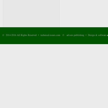
© 2014-2016 All Rights Reserved • technical-issues.com © advseo publishing • Design & software
a