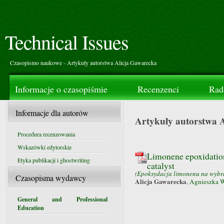
Technical Issues
Czasopismo naukowe - Artykuły autorstwa Alicja Gawarecka
Informacje o czasopiśmie
Recenzenci
Rad
Informacje dla autorów
Artykuły autorstwa 
Procedura recenzowania
Wskazówki edytorskie
Limonene epoxidation 
Etyka publikacji i ghostwriting
catalyst
(
Epoksydacja limonenu na wybra
Czasopisma wydawcy
Alicja Gawarecka
,
Agnieszka 
General and Professional
Education