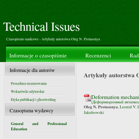
Technical Issues
Czasopismo naukowe - Artykuły autorstwa Oleg N. Protasenya
Informacje o czasopiśmie
Recenzenci
Rad
Informacje dla autorów
Artykuły autorstwa O
Procedura recenzowania
Wskazówki edytorskie
Deformation mechani
Etyka publikacji i ghostwriting
(
Деформационный механиз
Oleg N. Protasenya
,
Leonid V. 
Czasopisma wydawcy
Jakubowski
General and Professional
Education