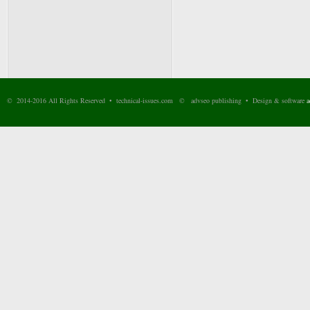
© 2014-2016 All Rights Reserved • technical-issues.com © advseo publishing • Design & software
a