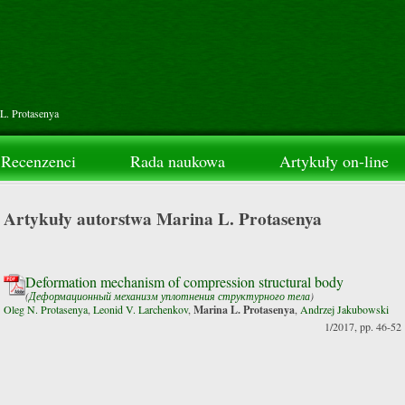
L. Protasenya
Recenzenci
Rada naukowa
Artykuły on-line
Artykuły autorstwa Marina L. Protasenya
Deformation mechanism of compression structural body
(
Деформационный механизм уплотнения структурного тела
)
Oleg N. Protasenya
,
Leonid V. Larchenkov
,
Marina L. Protasenya
,
Andrzej Jakubowski
1/2017, pp. 46-52