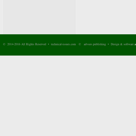
© 2014-2016 All Rights Reserved • technical-issues.com © advseo publishing • Design & software
a