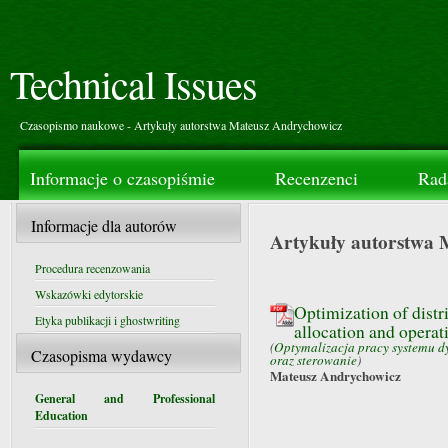
Technical Issues
Czasopismo naukowe - Artykuły autorstwa Mateusz Andrychowicz
Informacje o czasopiśmie
Recenzenci
Rad
Informacje dla autorów
Artykuły autorstwa 
Procedura recenzowania
Wskazówki edytorskie
Optimization of distr
Etyka publikacji i ghostwriting
allocation and opera
(
Optymalizacja pracy systemu d
Czasopisma wydawcy
oraz sterowanie
)
Mateusz Andrychowicz
General and Professional
Education