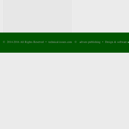
© 2014-2016 All Rights Reserved • technical-issues.com © advseo publishing • Design & software
a