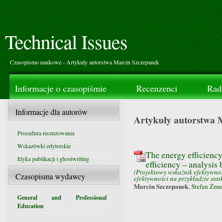
Technical Issues
Czasopismo naukowe - Artykuły autorstwa Marcin Szczepanek
Informacje o czasopiśmie
Recenzenci
Rad
Informacje dla autorów
Artykuły autorstwa 
Procedura recenzowania
Wskazówki edytorskie
The energy efficiency 
Etyka publikacji i ghostwriting
efficiency – analysis
(
Projektowy wskaźnik efektywnoś
Czasopisma wydawcy
efektywności na przykładzie sta
Marcin Szczepanek
,
Stefan Żmu
General and Professional
Education