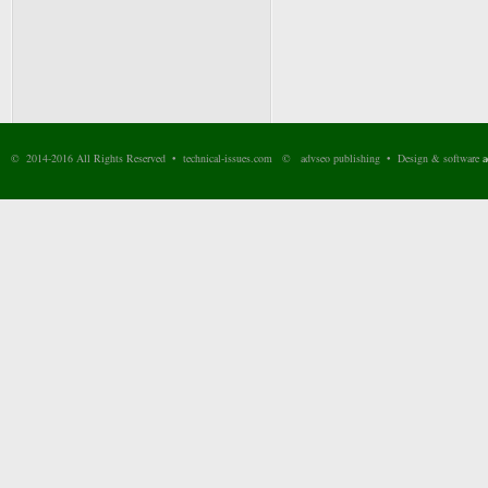
© 2014-2016 All Rights Reserved • technical-issues.com © advseo publishing • Design & software
a