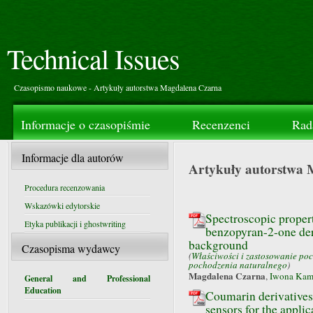
Technical Issues
Czasopismo naukowe - Artykuły autorstwa Magdalena Czarna
Informacje o czasopiśmie
Recenzenci
Rad
Informacje dla autorów
Artykuły autorstwa
Procedura recenzowania
Wskazówki edytorskie
Spectroscopic propert
Etyka publikacji i ghostwriting
benzopyran-2-one der
background
Czasopisma wydawcy
(
Właściwości i zastosowanie po
pochodzenia naturalnego
)
Magdalena Czarna
,
Iwona Kam
General and Professional
Education
Coumarin derivatives 
sensors for the applic