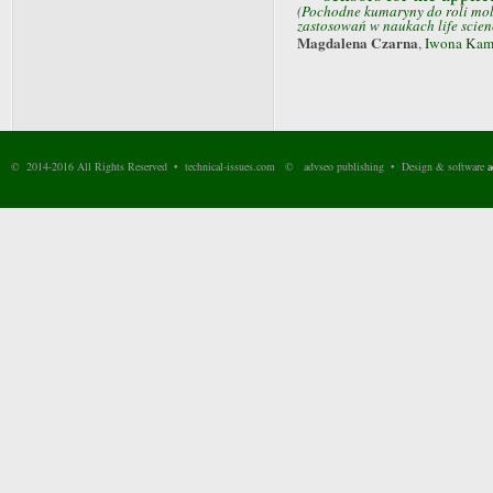
(
Pochodne kumaryny do roli mol
zastosowań w naukach life scien
Magdalena Czarna
,
Iwona Kam
© 2014-2016 All Rights Reserved • technical-issues.com © advseo publishing • Design & software
a