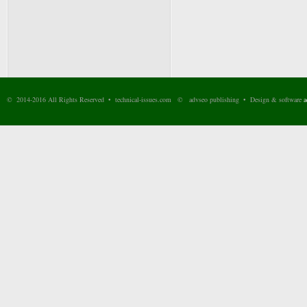
© 2014-2016 All Rights Reserved • technical-issues.com © advseo publishing • Design & software
a