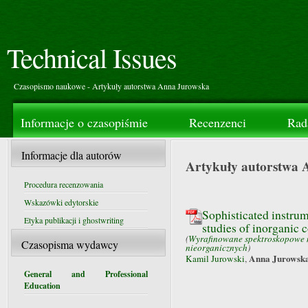
Technical Issues
Czasopismo naukowe - Artykuły autorstwa Anna Jurowska
Informacje o czasopiśmie
Recenzenci
Rad
Informacje dla autorów
Artykuły autorstwa
Procedura recenzowania
Wskazówki edytorskie
Sophisticated instru
Etyka publikacji i ghostwriting
studies of inorganic
(
Wyrafinowane spektroskopowe 
Czasopisma wydawcy
nieorganicznych
)
Anna Jurowsk
Kamil Jurowski
,
General and Professional
Education