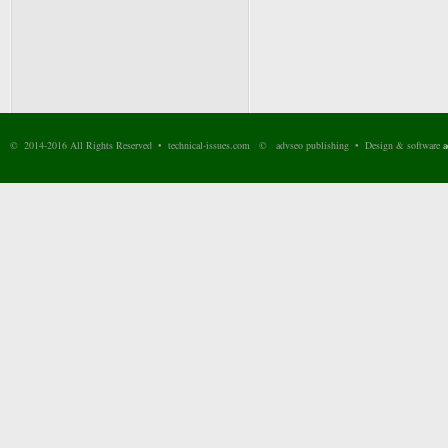
© 2014-2016 All Rights Reserved • technical-issues.com © advseo publishing • Design & software
a